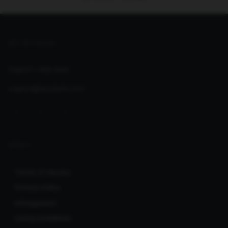
GET IN TOUCH
Support:
Help Desk
support@seoclerks.com
ABOUT
Terms of Service
Privacy Policy
Infringement
Listing Guidelines