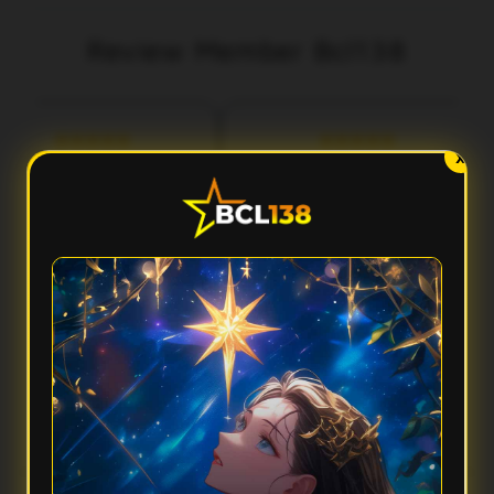
Review Member Bcl138
aka
Fery
3 menit lalu
5 menit lalu
l***
Ilh***
X
Performa Sat Set
Aksesnya Gak Ribet
cl138 terasa ringan banget
Suka sama Bcl138 karena
dipakai. Aksesnya cepat,
tampilannya clean dan gampang
tampilannya modern, dan
dipahami. Dari awal masuk sampai
rpindahan menunya smooth
buka fiturnya semua terasa praktis
tanpa bikin nunggu lama.
dan responsif.
FAQ — Pertanyaan Umum
Kenapa Bcl138 disebut punya performa sat set?
Karena Bcl138 mengutamakan akses yang cepat, sistem