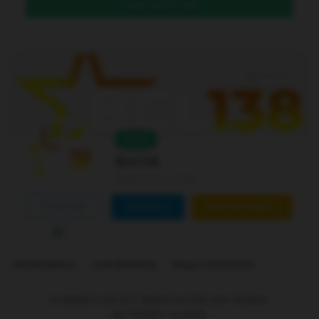
DAFTAR DI SINI
Level 4
Online
Bcl138
Joined Jan 01 2026
FOLLOW
CONTACT
CUSTOM ORDER
Marketplace
Link Building
Blog Comments
is ranked
5
out of
5
. Based on
250
user reviews.
Rp
10.000
-
In stock