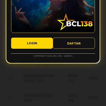
Apa yang bikin vibes Bcl138 terasa makin mantap?
stabil, dan tampilan ringan sehingga aktivitas digital terasa
lebih smooth tanpa banyak hambatan.
Bcl138 hadir dengan desain modern, navigasi simpel, dan
Apakah Bcl138 nyaman digunakan di perangkat mobile?
fitur yang mudah diakses. Kombinasi ini membuat
pengalaman pengguna terasa lebih nyaman dan gak bikin
Ya, Bcl138 dirancang agar tetap responsif saat diakses
bete.
Bagaimana performa Bcl138 saat koneksi kurang ideal?
lewat smartphone, tablet, maupun desktop, sehingga
tampilannya tetap rapi dan ringan di berbagai ukuran layar.
Sistem Bcl138 dibuat responsif untuk membantu akses tetap
Apakah tampilan Bcl138 mudah dipahami pengguna baru?
berjalan lebih optimal, meskipun kualitas koneksi pengguna
LOGIN
DAFTAR
tetap bisa memengaruhi kecepatan pengalaman digital.
Ya, tampilan Bcl138 dibuat modern, clean, dan simpel agar
pengguna baru bisa memahami alur akses dengan lebih
COPYRIGHT 2026 BCL138 | SHARVS
mudah tanpa merasa ribet.
Keunggulan Bcl138
Enkripsi End-to-End
Setiap
Gratis
terbaru 2026.
Hari
Jaminan saldo utuh
Setiap
Gratis
100%.
Hari