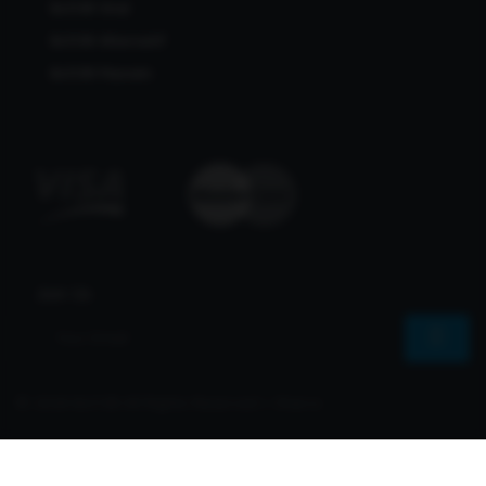
Bcl138 Viral
Bcl138 Alternatif
Bcl138 Maxwin
Join Us
© 2026 Bcl138 All Rights Reserved | Sharvs