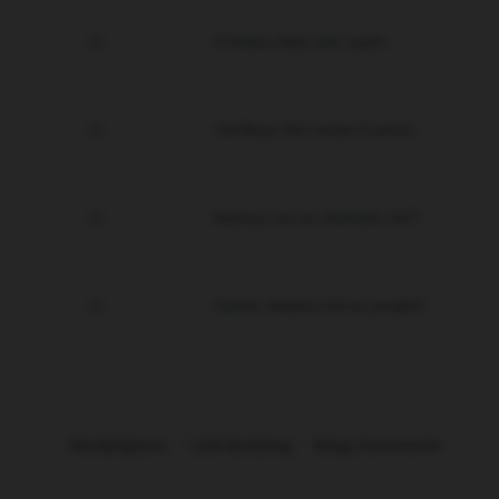
Proteksi data anti-spam.
Verifikasi WD instan & aman.
Backup server otomatis 24/7.
Sistem deteksi intrusi proaktif.
Marketplace
Link Building
Blog Comments