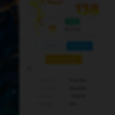
Online
Bcl138
Joined Jan 01 2026
FOLLOW
CONTACT
CUSTOM ORDER
Response
3
second
Last seen
Recently
Delivery
1
minute
Ratings
250