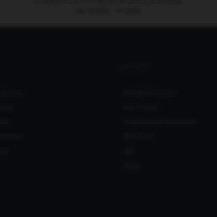
is ranked
5
out of
5
. Based on
250
user reviews.
Rp
10.000
-
In stock
COMMUNITY
Service
Affiliate Program
olicy
User Levels
ment
Promotional Resources
idelines
RSS feed
ees
API
Blog