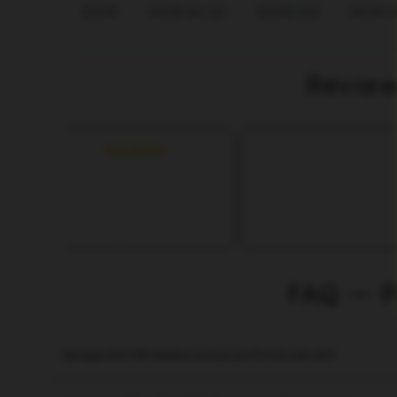
Bcl138
Bcl138 Sat Set
Bcl138 Viral
Bcl138 A
Review
Fery Ilh***
3 menit lalu
Performa Sat Set
Aksesnya Gak
ingan banget dipakai. Aksesnya cepat,
Suka sama Bcl138 karena ta
modern, dan perpindahan menunya
gampang dipahami. Dari aw
h tanpa bikin nunggu lama.
fiturnya semua terasa pra
FAQ — 
Kenapa Bcl138 disebut punya performa sat set?
Karena Bcl138 mengutamakan akses yang cepat, sistem sta