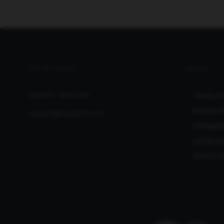
GET IN TOUCH
ABOUT
Support:
Help Desk
Terms of 
Privacy P
support@seoclerks.com
Infringe
Listing Gu
Service F