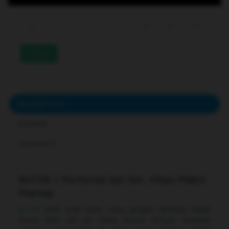
233
DESCRIPTION
REVIEWS
COMMENTS
Bcl138 | Performa Sat Set, Vibes Makin
Mantap
Bcl138
hadir buat kamu yang pengen aktivitas digital
terasa lebih sat set tanpa drama. Dengan tampilan