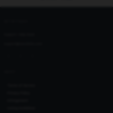
GET IN TOUCH
Support:
Help Desk
support@seoclerks.com
ABOUT
Terms of Service
Privacy Policy
Infringement
Listing Guidelines