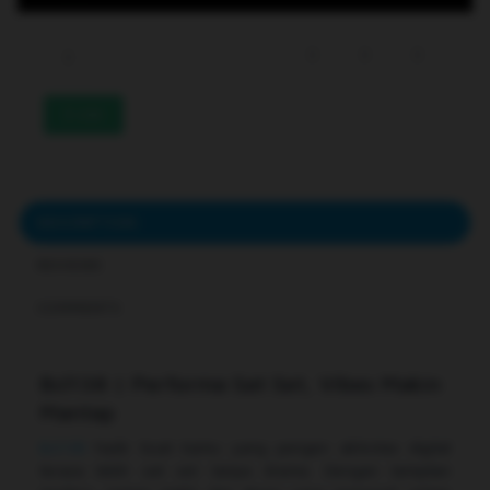
233
DESCRIPTION
REVIEWS
COMMENTS
Bcl138 | Performa Sat Set, Vibes Makin
Mantap
Bcl138
hadir buat kamu yang pengen aktivitas digital
terasa lebih sat set tanpa drama. Dengan tampilan