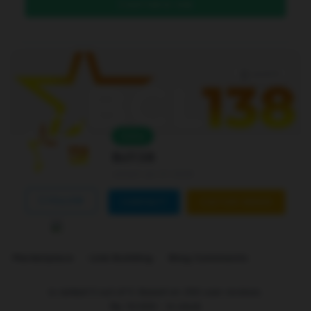
DAFTAR DI SINI
Level 4
Online
Bcl138
Joined Jan 01 2026
FOLLOW
CONTACT
CUSTOM ORDER
Marketplace
Link Building
Blog Comments
is ranked
5
out of
5
. Based on
250
user reviews.
Rp
10.000
-
In stock