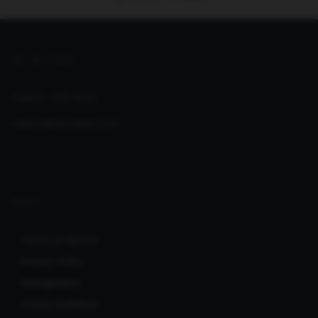
GET IN TOUCH
Support:
Help Desk
support@seoclerks.com
ABOUT
Terms of Service
Privacy Policy
Infringement
Listing Guidelines