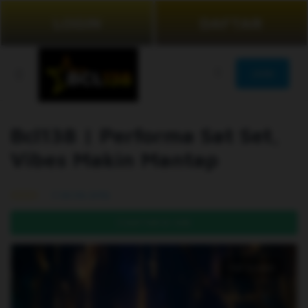
LOGIN
DAFTAR
JOIN
Bcl138 | Performa Sat Set,
Vibes Makin Mantap
99.5% (976)
DAFTAR DI SINI