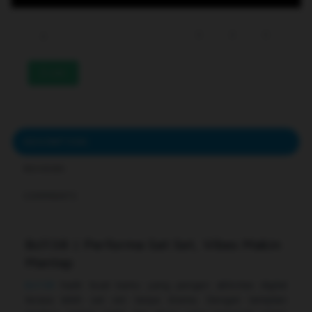
233
DESCRIPTION
REVIEWS
COMMENTS
Bcl138 | Performa Sat Set, Vibes Makin
Mantap
Bcl138
hadir buat kamu yang pengen aktivitas digital
terasa lebih sat set tanpa drama. Dengan tampilan