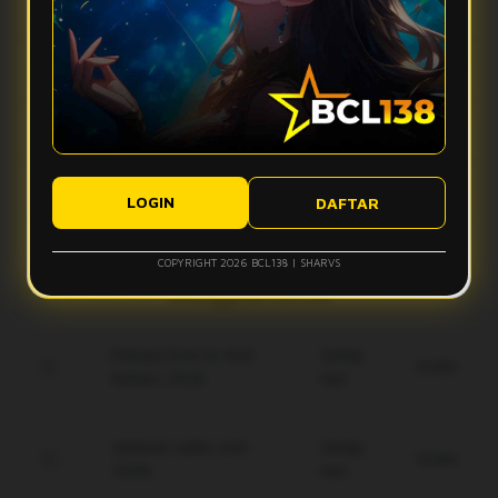
Apa yang bikin vibes Bcl138 terasa makin mantap?
stabil, dan tampilan ringan sehingga aktivitas digital terasa
lebih smooth tanpa banyak hambatan.
Bcl138 hadir dengan desain modern, navigasi simpel, dan
Apakah Bcl138 nyaman digunakan di perangkat mobile?
fitur yang mudah diakses. Kombinasi ini membuat
pengalaman pengguna terasa lebih nyaman dan gak bikin
Ya, Bcl138 dirancang agar tetap responsif saat diakses
bete.
Bagaimana performa Bcl138 saat koneksi kurang ideal?
lewat smartphone, tablet, maupun desktop, sehingga
tampilannya tetap rapi dan ringan di berbagai ukuran layar.
Sistem Bcl138 dibuat responsif untuk membantu akses tetap
Apakah tampilan Bcl138 mudah dipahami pengguna baru?
berjalan lebih optimal, meskipun kualitas koneksi pengguna
LOGIN
DAFTAR
tetap bisa memengaruhi kecepatan pengalaman digital.
Ya, tampilan Bcl138 dibuat modern, clean, dan simpel agar
pengguna baru bisa memahami alur akses dengan lebih
COPYRIGHT 2026 BCL138 | SHARVS
mudah tanpa merasa ribet.
Keunggulan Bcl138
Enkripsi End-to-End
Setiap
Gratis
terbaru 2026.
Hari
Jaminan saldo utuh
Setiap
Gratis
100%.
Hari