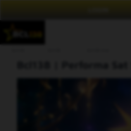
LOGIN
Bcl138
Bcl138
Bcl138 Viral
Bcl138 | Performa Sat