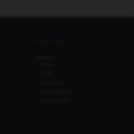
CLERKS NETWORK
Ionicware
Bcl138
Bcl138
Bcl138 Viral
Bcl138 Alternatif
Bcl138 Maxwin