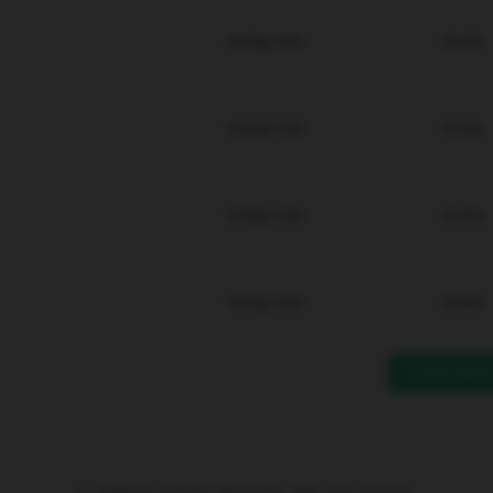
Setiap Hari
Gratis
Setiap Hari
Gratis
Setiap Hari
Gratis
Setiap Hari
Gratis
DAFTAR DI