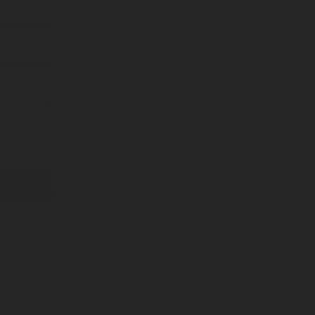
na terasa
 rapi dan
p bisa
pa merasa