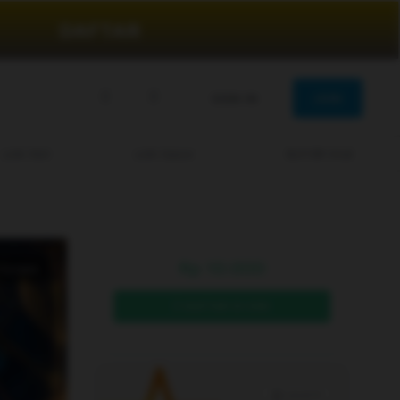
DAFTAR
SIGN IN
JOIN
Link Slot
Link Gacor
Bcl138 Viral
Rp
10.000
DAFTAR DI SINI
Level 4