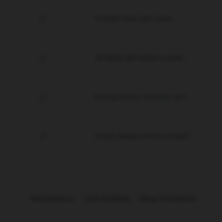
Proteksi data anti-spam.
Verifikasi WD instan & aman.
Backup server otomatis 24/7.
Sistem deteksi intrusi proaktif.
Marketplace
Link Building
Blog Comments