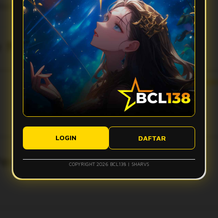
lternatif
Bcl138 Resmi
Bcl138 Smooth
 Member Bcl138
Satria Adi***
5 menit lalu
6
k Ribet
Vibes Modern
ampilannya clean dan
Bcl138 punya tampilan yang rapi dan enak d
al masuk sampai buka
Dipakai lewat HP maupun desktop tetap 
ktis dan responsif.
ringan, dan gak bikin mata cepat cape
LOGIN
DAFTAR
Pertanyaan Umum
COPYRIGHT 2026 BCL138 | SHARVS
bil, dan tampilan ringan sehingga aktivitas digital terasa lebih smo