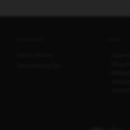
GET IN TOUCH
ABOUT
Support:
Help Desk
Terms of 
Privacy P
support@seoclerks.com
Infringe
Listing Gu
Service F