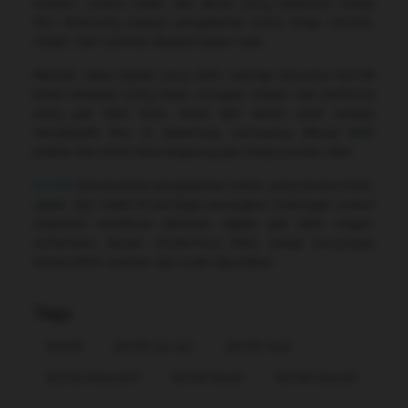
modern, sistem stabil, dan akses yang responsif, setiap
fitur dirancang supaya pengalaman kamu tetap smooth,
ringan, dan nyaman dipakai kapan saja.
Nikmati vibes digital yang lebih mantap bersama Bcl138
lewat tampilan yang clean, navigasi simpel, dan performa
yang gak bikin bete. Mulai dari akses awal sampai
menjelajahi fitur di dalamnya, semuanya dibuat lebih
praktis biar kamu bisa langsung gas tanpa proses ribet.
Bcl138
menawarkan pengalaman online yang terasa fresh,
cepat, dan stabil di berbagai perangkat. Dukungan sistem
responsif membuat aktivitas digital jadi lebih ringan,
sementara desain modernnya bikin setiap kunjungan
terasa lebih nyaman dan enak digunakan.
Tags
Bcl138
Bcl138 Sat Set
Bcl138 Viral
Bcl138 Alternatif
Bcl138 Resmi
Bcl138 Smooth