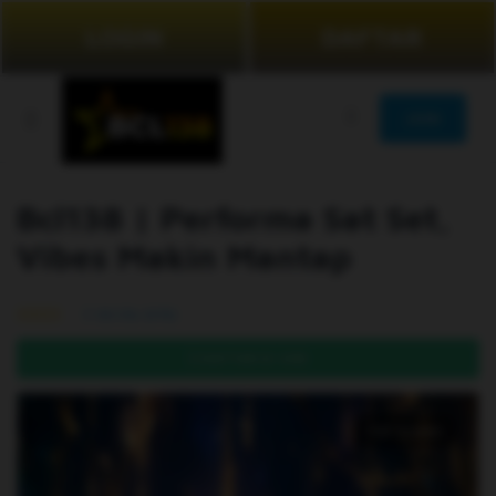
LOGIN
DAFTAR
JOIN
Bcl138 | Performa Sat Set,
Vibes Makin Mantap
99.5% (976)
DAFTAR DI SINI