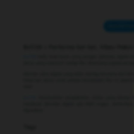
DESCRIPTIO
Bcl138 | Performa Sat Set, Vibes Maki
Bcl138
hadir buat kamu yang pengen aktivitas digital te
akses yang responsif, setiap fitur dirancang supaya pen
Nikmati vibes digital yang lebih mantap bersama Bcl138 
Mulai dari akses awal sampai menjelajahi fitur di dalam
ribet.
Bcl138
menawarkan pengalaman online yang terasa fre
membuat aktivitas digital jadi lebih ringan, sementa
digunakan.
Tags