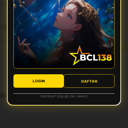
lternatif
Bcl138 Resmi
Bcl138 Smooth
 Member Bcl138
Satria Adi***
5 menit lalu
6
k Ribet
Vibes Modern
ampilannya clean dan
Bcl138 punya tampilan yang rapi dan enak d
al masuk sampai buka
Dipakai lewat HP maupun desktop tetap n
ktis dan responsif.
ringan, dan gak bikin mata cepat cape
LOGIN
DAFTAR
Pertanyaan Umum
COPYRIGHT 2026 BCL138 | SHARVS
bil, dan tampilan ringan sehingga aktivitas digital terasa lebih smo