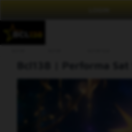
LOGIN
Bcl138
Bcl138
Bcl138 Viral
Bcl138 | Performa Sat