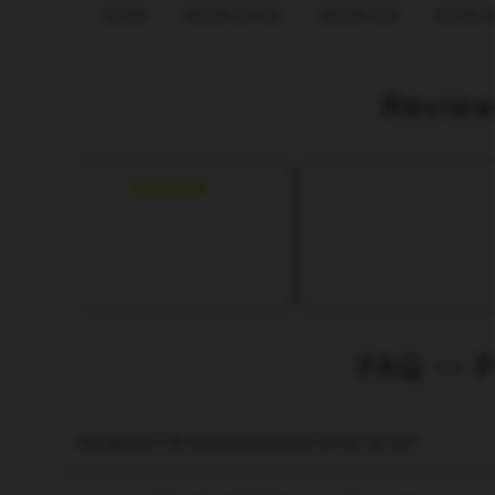
Bcl138
Bcl138 Sat Set
Bcl138 Viral
Bcl138 A
Review
Fery Ilh***
3 menit lalu
Performa Sat Set
Aksesnya Ga
ringan banget dipakai. Aksesnya cepat,
Suka sama Bcl138 karena t
 modern, dan perpindahan menunya
gampang dipahami. Dari aw
h tanpa bikin nunggu lama.
fiturnya semua terasa pra
FAQ — 
Kenapa Bcl138 disebut punya performa sat set?
Karena Bcl138 mengutamakan akses yang cepat, sistem sta