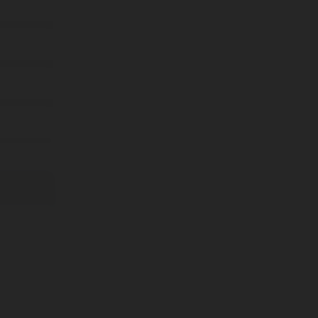
na terasa
 rapi dan
p bisa
pa merasa