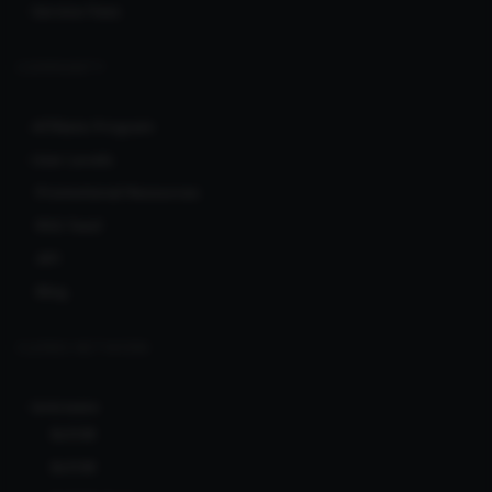
Service Fees
COMMUNITY
Affiliate Program
User Levels
Promotional Resources
RSS feed
API
Blog
CLERKS NETWORK
Ionicware
Bcl138
Bcl138