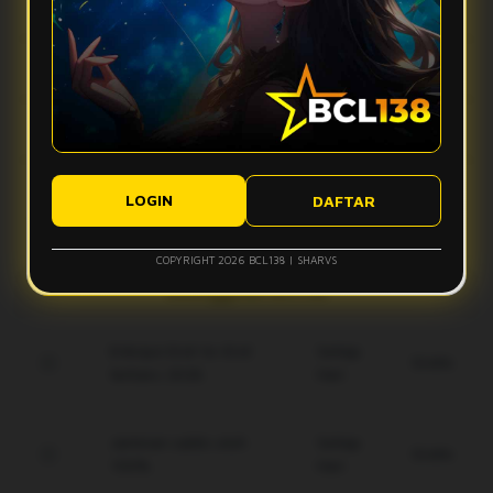
Apa yang bikin vibes Bcl138 terasa makin mantap?
stabil, dan tampilan ringan sehingga aktivitas digital terasa
lebih smooth tanpa banyak hambatan.
Bcl138 hadir dengan desain modern, navigasi simpel, dan
Apakah Bcl138 nyaman digunakan di perangkat mobile?
fitur yang mudah diakses. Kombinasi ini membuat
pengalaman pengguna terasa lebih nyaman dan gak bikin
Ya, Bcl138 dirancang agar tetap responsif saat diakses
bete.
Bagaimana performa Bcl138 saat koneksi kurang ideal?
lewat smartphone, tablet, maupun desktop, sehingga
tampilannya tetap rapi dan ringan di berbagai ukuran layar.
Sistem Bcl138 dibuat responsif untuk membantu akses tetap
Apakah tampilan Bcl138 mudah dipahami pengguna baru?
berjalan lebih optimal, meskipun kualitas koneksi pengguna
LOGIN
DAFTAR
tetap bisa memengaruhi kecepatan pengalaman digital.
Ya, tampilan Bcl138 dibuat modern, clean, dan simpel agar
pengguna baru bisa memahami alur akses dengan lebih
COPYRIGHT 2026 BCL138 | SHARVS
mudah tanpa merasa ribet.
Keunggulan Bcl138
Enkripsi End-to-End
Setiap
Gratis
terbaru 2026.
Hari
Jaminan saldo utuh
Setiap
Gratis
100%.
Hari