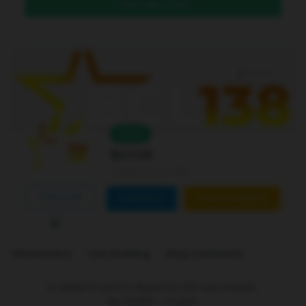
DAFTAR DI SINI
Level 4
Online
Bcl138
Joined Jan 01 2026
FOLLOW
CONTACT
CUSTOM ORDER
Marketplace
Link Building
Blog Comments
is ranked
5
out of
5
. Based on
250
user reviews.
Rp
10.000
-
In stock