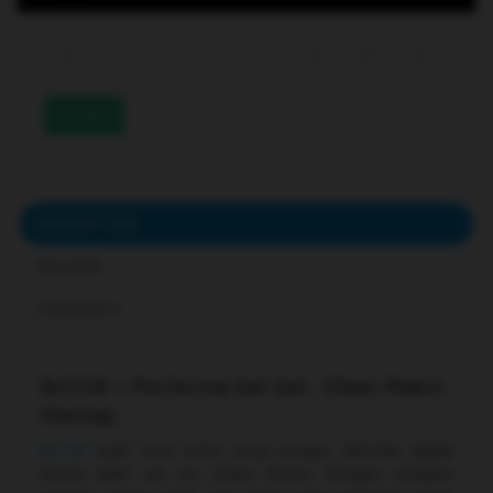
233
DESCRIPTION
REVIEWS
COMMENTS
Bcl138 | Performa Sat Set, Vibes Makin
Mantap
Bcl138
hadir buat kamu yang pengen aktivitas digital
terasa lebih sat set tanpa drama. Dengan tampilan