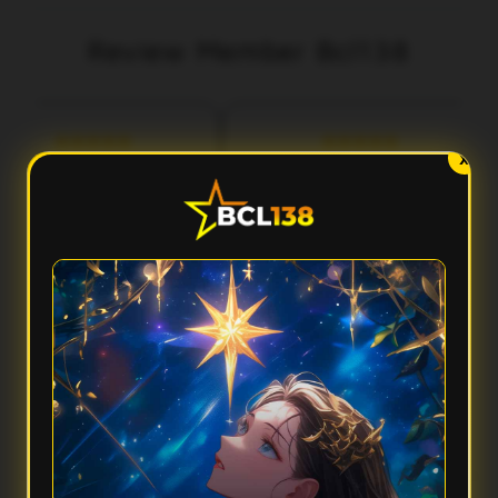
Review Member Bcl138
aka
Fery
3 menit lalu
5 menit lalu
l***
Ilh***
X
Performa Sat Set
Aksesnya Gak Ribet
cl138 terasa ringan banget
Suka sama Bcl138 karena
dipakai. Aksesnya cepat,
tampilannya clean dan gampang
tampilannya modern, dan
dipahami. Dari awal masuk sampai
rpindahan menunya smooth
buka fiturnya semua terasa praktis
tanpa bikin nunggu lama.
dan responsif.
FAQ — Pertanyaan Umum
Kenapa Bcl138 disebut punya performa sat set?
Karena Bcl138 mengutamakan akses yang cepat, sistem