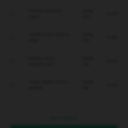
Proteksi data anti-
Setiap
Gratis
spam.
Hari
Verifikasi WD instan &
Setiap
Gratis
aman.
Hari
Backup server
Setiap
Gratis
otomatis 24/7.
Hari
Sistem deteksi intrusi
Setiap
Gratis
proaktif.
Hari
Rp
10.000