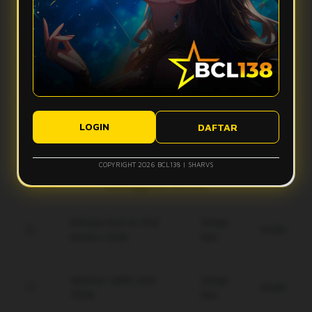
Apa yang bikin vibes Bcl138 terasa makin mantap?
stabil, dan tampilan ringan sehingga aktivitas digital terasa
lebih smooth tanpa banyak hambatan.
Bcl138 hadir dengan desain modern, navigasi simpel, dan
Apakah Bcl138 nyaman digunakan di perangkat mobile?
fitur yang mudah diakses. Kombinasi ini membuat
pengalaman pengguna terasa lebih nyaman dan gak bikin
Ya, Bcl138 dirancang agar tetap responsif saat diakses
bete.
Bagaimana performa Bcl138 saat koneksi kurang ideal?
lewat smartphone, tablet, maupun desktop, sehingga
tampilannya tetap rapi dan ringan di berbagai ukuran layar.
Sistem Bcl138 dibuat responsif untuk membantu akses tetap
Apakah tampilan Bcl138 mudah dipahami pengguna baru?
berjalan lebih optimal, meskipun kualitas koneksi pengguna
LOGIN
DAFTAR
tetap bisa memengaruhi kecepatan pengalaman digital.
Ya, tampilan Bcl138 dibuat modern, clean, dan simpel agar
pengguna baru bisa memahami alur akses dengan lebih
COPYRIGHT 2026 BCL138 | SHARVS
mudah tanpa merasa ribet.
Keunggulan Bcl138
Enkripsi End-to-End
Setiap
Gratis
terbaru 2026.
Hari
Jaminan saldo utuh
Setiap
Gratis
100%.
Hari