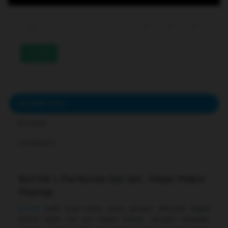
233
DESCRIPTION
REVIEWS
COMMENTS
Bcl138 | Performa Sat Set, Vibes Makin
Mantap
Bcl138
hadir buat kamu yang pengen aktivitas digital
terasa lebih sat set tanpa drama. Dengan tampilan