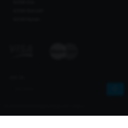
Bcl138 Viral
Bcl138 Alternatif
Bcl138 Maxwin
Join Us
© 2026 Bcl138 All Rights Reserved | Sharvs