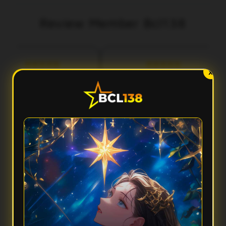
Review Member Bcl138
aka
Fery
3 menit lalu
5 menit lalu
l***
Ilh***
X
Performa Sat Set
Aksesnya Gak Ribet
cl138 terasa ringan banget
Suka sama Bcl138 karena
dipakai. Aksesnya cepat,
tampilannya clean dan gampang
tampilannya modern, dan
dipahami. Dari awal masuk sampai
rpindahan menunya smooth
buka fiturnya semua terasa praktis
tanpa bikin nunggu lama.
dan responsif.
FAQ — Pertanyaan Umum
Kenapa Bcl138 disebut punya performa sat set?
Karena Bcl138 mengutamakan akses yang cepat, sistem