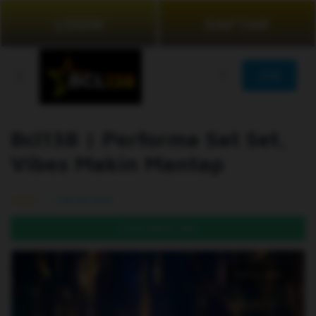
LOGIN
DAFTAR
JOIN
Bcl138 | Performa Sat Set,
Vibes Makin Mantap
99.5% (976)
DAFTAR DI SINI