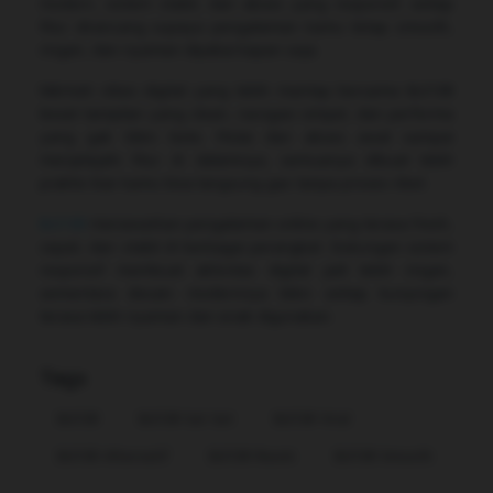
modern, sistem stabil, dan akses yang responsif, setiap
fitur dirancang supaya pengalaman kamu tetap smooth,
ringan, dan nyaman dipakai kapan saja.
Nikmati vibes digital yang lebih mantap bersama Bcl138
lewat tampilan yang clean, navigasi simpel, dan performa
yang gak bikin bete. Mulai dari akses awal sampai
menjelajahi fitur di dalamnya, semuanya dibuat lebih
praktis biar kamu bisa langsung gas tanpa proses ribet.
Bcl138
menawarkan pengalaman online yang terasa fresh,
cepat, dan stabil di berbagai perangkat. Dukungan sistem
responsif membuat aktivitas digital jadi lebih ringan,
sementara desain modernnya bikin setiap kunjungan
terasa lebih nyaman dan enak digunakan.
Tags
Bcl138
Bcl138 Sat Set
Bcl138 Viral
Bcl138 Alternatif
Bcl138 Resmi
Bcl138 Smooth