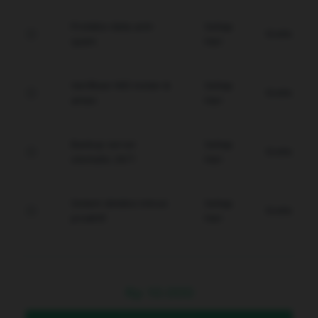
Proteksi data anti-
Setiap
Gratis
spam.
Hari
Verifikasi WD instan &
Setiap
Gratis
aman.
Hari
Backup server
Setiap
Gratis
otomatis 24/7.
Hari
Sistem deteksi intrusi
Setiap
Gratis
proaktif.
Hari
Rp
10.000