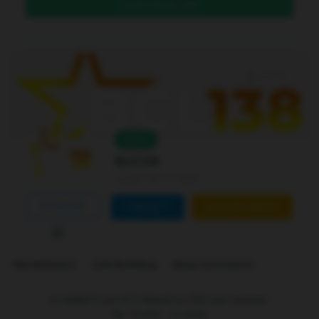
DAFTAR DI SINI
Level 4
Online
Bcl138
Joined Jan 01 2026
FOLLOW
CONTACT
CUSTOM ORDER
Marketplace
Link Building
Blog Comments
is ranked
5
out of
5
. Based on
250
user reviews.
Rp
10.000
-
In stock