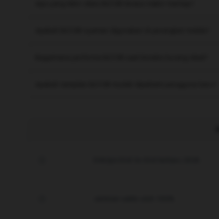
Apa yang bikin vibes Bcl138 terasa makin mantap?
Bcl138 hadir dengan desain modern, navigasi simpel, dan
Apakah Bcl138 nyaman digunakan di perangkat mobile?
lebih
Ya, Bcl138 dirancang agar tetap responsif saat diakses 
Bagaimana performa Bcl138 saat koneksi kurang ideal?
ringa
Sistem Bcl138 dibuat responsif untuk membantu akses t
Apakah tampilan Bcl138 mudah dipahami pengguna baru?
memengaruh
Ya, tampilan Bcl138 dibuat modern, clean, dan simpel a
Enkripsi End-to-End terbaru 2026.
Jaminan saldo utuh 100%.