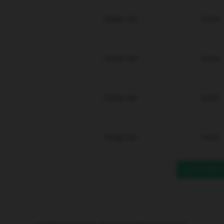
Setiap Hari
Gratis
Setiap Hari
Gratis
Setiap Hari
Gratis
Setiap Hari
Gratis
DAFTAR DI