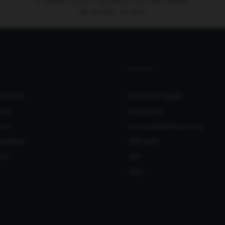
is ranked
5
out of
5
. Based on
250
user reviews.
Rp
10.000
-
In stock
COMMUNITY
Service
Affiliate Program
olicy
User Levels
ment
Promotional Resources
idelines
RSS feed
ees
API
Blog