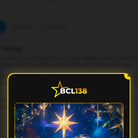
N
REVIEWS
COMMENTS
n Mantap
rasa lebih sat set tanpa drama. Dengan tampilan modern, sistem st
galaman kamu tetap smooth, ringan, dan nyaman dipakai kapan saja.
X
lewat tampilan yang clean, navigasi simpel, dan performa yang gak bi
nya, semuanya dibuat lebih praktis biar kamu bisa langsung gas tan
sh, cepat, dan stabil di berbagai perangkat. Dukungan sistem r
ra desain modernnya bikin setiap kunjungan terasa lebih nyaman 