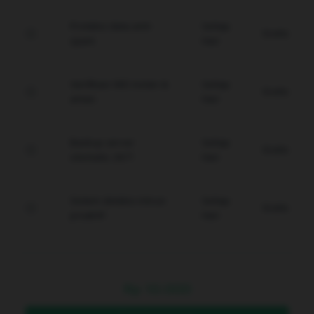
Proteksi data anti-
Setiap
Gratis
spam.
Hari
Verifikasi WD instan &
Setiap
Gratis
aman.
Hari
Backup server
Setiap
Gratis
otomatis 24/7.
Hari
Sistem deteksi intrusi
Setiap
Gratis
proaktif.
Hari
Rp
10.000