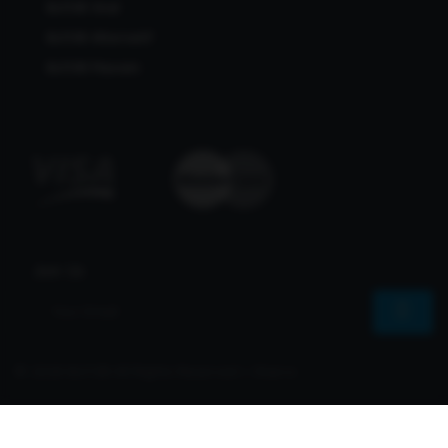
Bcl138 Viral
Bcl138 Alternatif
Bcl138 Maxwin
Join Us
© 2026 Bcl138 All Rights Reserved | Sharvs