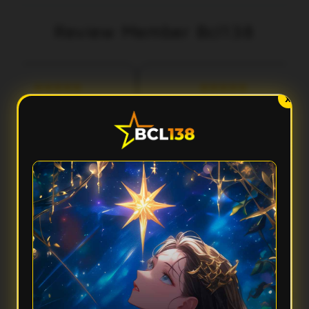
Review Member Bcl138
aka
Fery
3 menit lalu
5 menit lalu
l***
Ilh***
X
Performa Sat Set
Aksesnya Gak Ribet
cl138 terasa ringan banget
Suka sama Bcl138 karena
dipakai. Aksesnya cepat,
tampilannya clean dan gampang
tampilannya modern, dan
dipahami. Dari awal masuk sampai
rpindahan menunya smooth
buka fiturnya semua terasa praktis
tanpa bikin nunggu lama.
dan responsif.
FAQ — Pertanyaan Umum
Kenapa Bcl138 disebut punya performa sat set?
Karena Bcl138 mengutamakan akses yang cepat, sistem