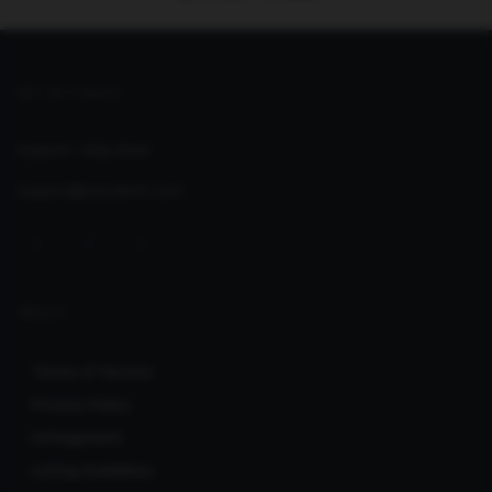
GET IN TOUCH
Support:
Help Desk
support@seoclerks.com
ABOUT
Terms of Service
Privacy Policy
Infringement
Listing Guidelines