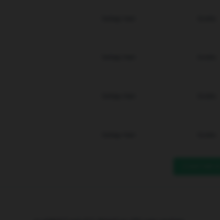
Setiap Hari
Gratis
Setiap Hari
Gratis
Setiap Hari
Gratis
Setiap Hari
Gratis
DAFTAR DI