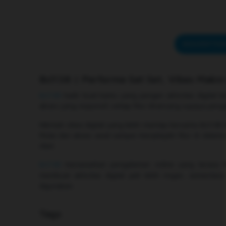
DESCRIPTIO
Bcl138 | Performa Sat Set, Vibes Maki
Bcl138
hadir buat kamu yang pengen aktivitas digital te
akses yang responsif, setiap fitur dirancang supaya pen
Nikmati vibes digital yang lebih mantap bersama Bcl138 
Mulai dari akses awal sampai menjelajahi fitur di dalam
ribet.
Bcl138
menawarkan pengalaman online yang terasa fre
membuat aktivitas digital jadi lebih ringan, sementa
digunakan.
Tags