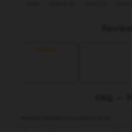
Bcl138
Bcl138 Sat Set
Bcl138 Viral
Bcl138 A
Review
Fery Ilh***
3 menit lalu
Performa Sat Set
Aksesnya Gak
ingan banget dipakai. Aksesnya cepat,
Suka sama Bcl138 karena ta
modern, dan perpindahan menunya
gampang dipahami. Dari awa
h tanpa bikin nunggu lama.
fiturnya semua terasa prak
FAQ — 
Kenapa Bcl138 disebut punya performa sat set?
Karena Bcl138 mengutamakan akses yang cepat, sistem sta