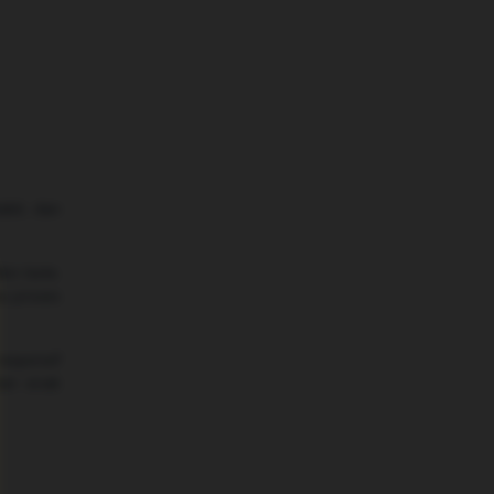
abil, dan
kin bete.
pa proses
esponsif
dan enak