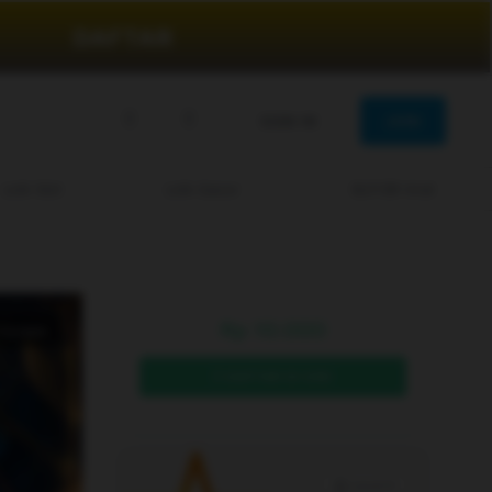
DAFTAR
SIGN IN
JOIN
Link Slot
Link Gacor
Bcl138 Viral
Rp
10.000
DAFTAR DI SINI
Level 4