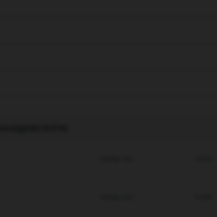
banyak hambatan.
 fitur yang mudah diakses. Kombinasi ini membuat pengalaman penggu
 nyaman dan gak bikin bete.
lewat smartphone, tablet, maupun desktop, sehingga tampilannya tetap
n di berbagai ukuran layar.
etap berjalan lebih optimal, meskipun kualitas koneksi pengguna teta
i kecepatan pengalaman digital.
gar pengguna baru bisa memahami alur akses dengan lebih mudah tan
ribet.
Keunggulan Bcl138
Setiap Hari
Gratis
Setiap Hari
Gratis