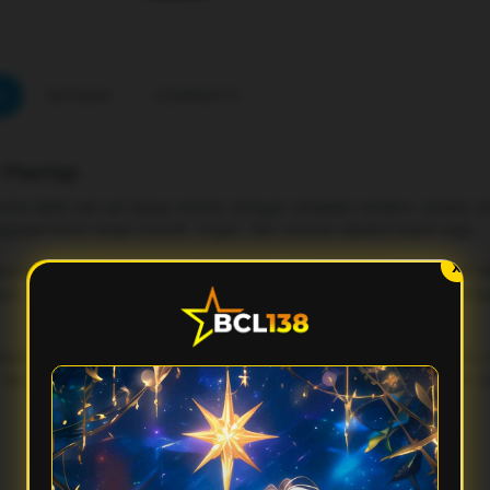
N
REVIEWS
COMMENTS
n Mantap
rasa lebih sat set tanpa drama. Dengan tampilan modern, sistem st
galaman kamu tetap smooth, ringan, dan nyaman dipakai kapan saja.
X
lewat tampilan yang clean, navigasi simpel, dan performa yang gak bi
nya, semuanya dibuat lebih praktis biar kamu bisa langsung gas tan
sh, cepat, dan stabil di berbagai perangkat. Dukungan sistem r
ra desain modernnya bikin setiap kunjungan terasa lebih nyaman 