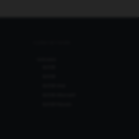
CLERKS NETWORK
Ionicware
Bcl138
Bcl138
Bcl138 Viral
Bcl138 Alternatif
Bcl138 Maxwin