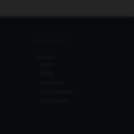
CLERKS NETWORK
Ionicware
Bcl138
Bcl138
Bcl138 Viral
Bcl138 Alternatif
Bcl138 Maxwin