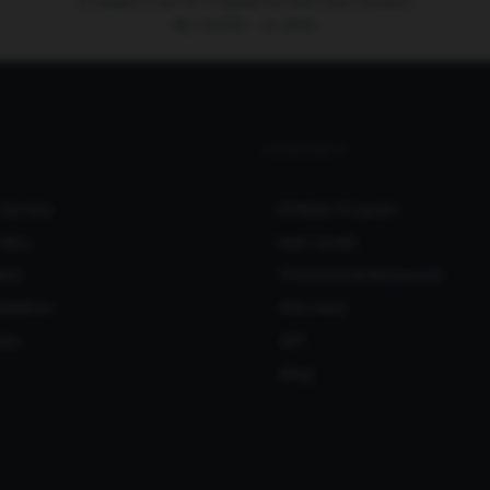
is ranked
5
out of
5
. Based on
250
user reviews.
Rp
10.000
-
In stock
COMMUNITY
Service
Affiliate Program
olicy
User Levels
ment
Promotional Resources
idelines
RSS feed
ees
API
Blog