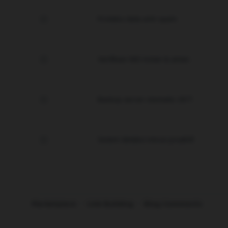
Proteksi data anti-spam.
Verifikasi WD instan & aman.
Backup server otomatis 24/7.
Sistem deteksi intrusi proaktif.
Marketplace
Link Building
Blog Comments