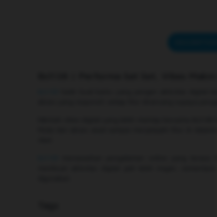
DESCRIPTIO
Bcl138 | Performa Sat Set, Vibes Maki
Bcl138
hadir buat kamu yang pengen aktivitas digital te
akses yang responsif, setiap fitur dirancang supaya pen
Nikmati vibes digital yang lebih mantap bersama Bcl138 
Mulai dari akses awal sampai menjelajahi fitur di dalam
ribet.
Bcl138
menawarkan pengalaman online yang terasa fre
membuat aktivitas digital jadi lebih ringan, sementa
digunakan.
Tags