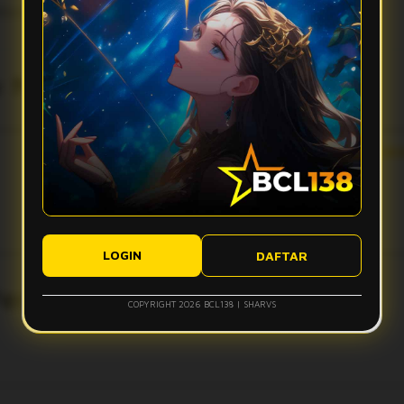
lternatif
Bcl138 Resmi
Bcl138 Smooth
 Member Bcl138
Satria Adi***
5 menit lalu
6 
 Ribet
Vibes Modern
mpilannya clean dan
Bcl138 punya tampilan yang rapi dan enak di
l masuk sampai buka
Dipakai lewat HP maupun desktop tetap n
tis dan responsif.
ringan, dan gak bikin mata cepat capek
LOGIN
DAFTAR
Pertanyaan Umum
COPYRIGHT 2026 BCL138 | SHARVS
bil, dan tampilan ringan sehingga aktivitas digital terasa lebih smo