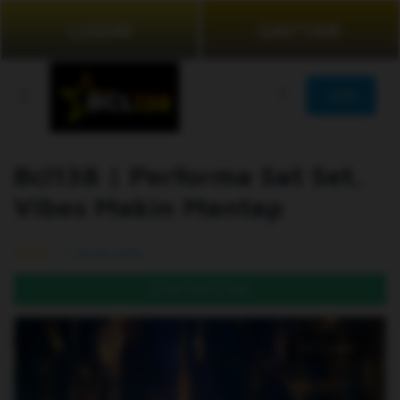
LOGIN
DAFTAR
JOIN
Bcl138 | Performa Sat Set,
Vibes Makin Mantap
99.5% (976)
DAFTAR DI SINI