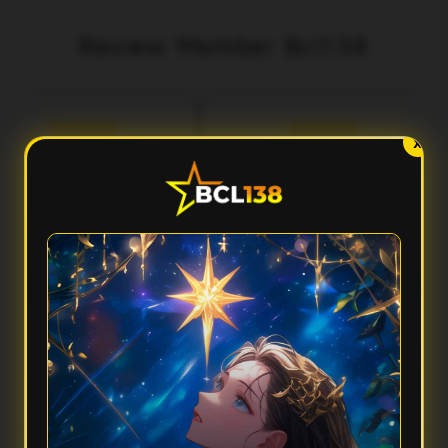
Review Member Bcl138
aka
Fery
3 menit lalu
5 menit lalu
l***
Ilh***
X
Performa Sat Set
Aksesnya Gak Ribet
cl138 terasa ringan banget
Suka sama Bcl138 karena
dipakai. Aksesnya cepat,
tampilannya clean dan gampang
tampilannya modern, dan
dipahami. Dari awal masuk sampai
rpindahan menunya smooth
buka fiturnya semua terasa praktis
tanpa bikin nunggu lama.
dan responsif.
FAQ — Pertanyaan Umum
Kenapa Bcl138 disebut punya performa sat set?
Karena Bcl138 mengutamakan akses yang cepat, sistem