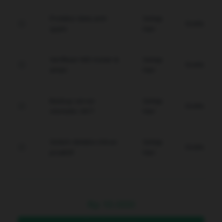
Proteksi data anti-
Setiap
Gratis
spam.
Hari
Verifikasi WD instan &
Setiap
Gratis
aman.
Hari
Backup server
Setiap
Gratis
otomatis 24/7.
Hari
Sistem deteksi intrusi
Setiap
Gratis
proaktif.
Hari
Rp
10.000