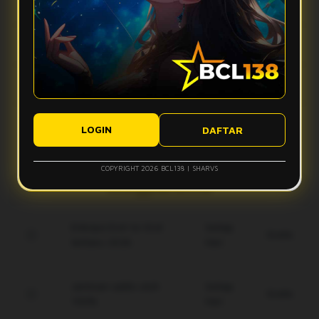
Apa yang bikin vibes Bcl138 terasa makin mantap?
stabil, dan tampilan ringan sehingga aktivitas digital terasa
lebih smooth tanpa banyak hambatan.
Bcl138 hadir dengan desain modern, navigasi simpel, dan
Apakah Bcl138 nyaman digunakan di perangkat mobile?
fitur yang mudah diakses. Kombinasi ini membuat
pengalaman pengguna terasa lebih nyaman dan gak bikin
Ya, Bcl138 dirancang agar tetap responsif saat diakses
bete.
Bagaimana performa Bcl138 saat koneksi kurang ideal?
lewat smartphone, tablet, maupun desktop, sehingga
tampilannya tetap rapi dan ringan di berbagai ukuran layar.
Sistem Bcl138 dibuat responsif untuk membantu akses tetap
Apakah tampilan Bcl138 mudah dipahami pengguna baru?
berjalan lebih optimal, meskipun kualitas koneksi pengguna
LOGIN
DAFTAR
tetap bisa memengaruhi kecepatan pengalaman digital.
Ya, tampilan Bcl138 dibuat modern, clean, dan simpel agar
pengguna baru bisa memahami alur akses dengan lebih
COPYRIGHT 2026 BCL138 | SHARVS
mudah tanpa merasa ribet.
Keunggulan Bcl138
Enkripsi End-to-End
Setiap
Gratis
terbaru 2026.
Hari
Jaminan saldo utuh
Setiap
Gratis
100%.
Hari