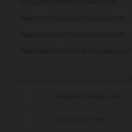
Apa yang bikin vibes Bcl138 terasa makin mantap?
Bcl138 hadir dengan desain modern, navigasi simpel, dan
Apakah Bcl138 nyaman digunakan di perangkat mobile?
lebih
Ya, Bcl138 dirancang agar tetap responsif saat diakses 
Bagaimana performa Bcl138 saat koneksi kurang ideal?
ringa
Sistem Bcl138 dibuat responsif untuk membantu akses t
Apakah tampilan Bcl138 mudah dipahami pengguna baru?
memengaruh
Ya, tampilan Bcl138 dibuat modern, clean, dan simpel a
Enkripsi End-to-End terbaru 2026.
Jaminan saldo utuh 100%.