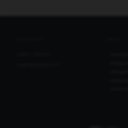
GET IN TOUCH
ABOUT
Support:
Help Desk
Terms of 
Privacy P
support@seoclerks.com
Infringe
Listing Gu
Service F