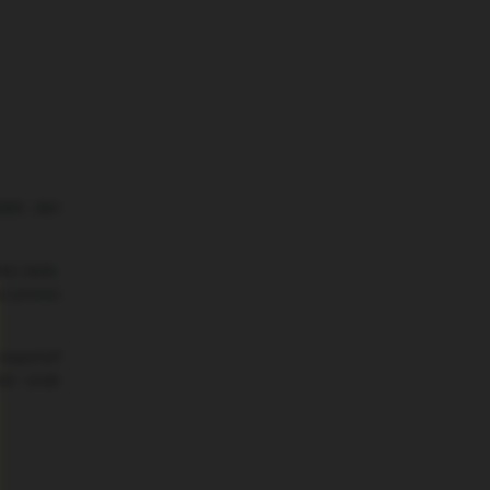
abil, dan
kin bete.
pa proses
esponsif
dan enak