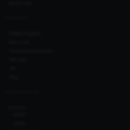
Service Fees
COMMUNITY
Affiliate Program
User Levels
Promotional Resources
RSS feed
API
Blog
CLERKS NETWORK
Ionicware
Bcl138
Bcl138