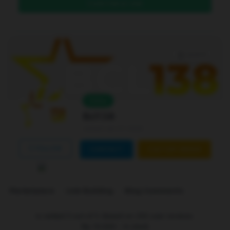
DAFTAR DI SINI
Level 4
Online
Bcl138
Joined Jan 01 2026
FOLLOW
CONTACT
CUSTOM ORDER
Marketplace
Link Building
Blog Comments
is ranked
5
out of
5
. Based on
250
user reviews.
Rp
10.000
-
In stock