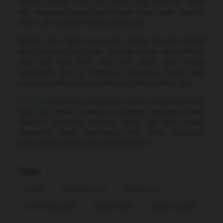
modern, sistem stabil, dan akses yang responsif, setiap
fitur dirancang supaya pengalaman kamu tetap smooth,
ringan, dan nyaman dipakai kapan saja.
Nikmati vibes digital yang lebih mantap bersama Bcl138
lewat tampilan yang clean, navigasi simpel, dan performa
yang gak bikin bete. Mulai dari akses awal sampai
menjelajahi fitur di dalamnya, semuanya dibuat lebih
praktis biar kamu bisa langsung gas tanpa proses ribet.
Bcl138
menawarkan pengalaman online yang terasa fresh,
cepat, dan stabil di berbagai perangkat. Dukungan sistem
responsif membuat aktivitas digital jadi lebih ringan,
sementara desain modernnya bikin setiap kunjungan
terasa lebih nyaman dan enak digunakan.
Tags
Bcl138
Bcl138 Sat Set
Bcl138 Viral
Bcl138 Alternatif
Bcl138 Resmi
Bcl138 Smooth