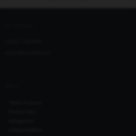
GET IN TOUCH
Support:
Help Desk
support@seoclerks.com
ABOUT
Terms of Service
Privacy Policy
Infringement
Listing Guidelines