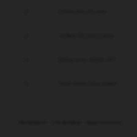
Proteksi data anti-spam.
Verifikasi WD instan & aman.
Backup server otomatis 24/7.
Sistem deteksi intrusi proaktif.
Marketplace
Link Building
Blog Comments