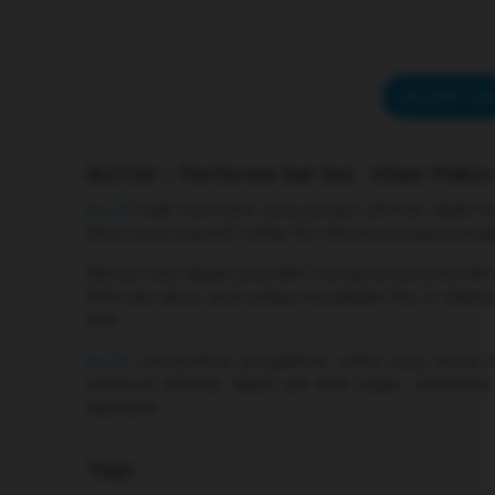
DESCRIPTIO
Bcl138 | Performa Sat Set, Vibes Maki
Bcl138
hadir buat kamu yang pengen aktivitas digital te
akses yang responsif, setiap fitur dirancang supaya pen
Nikmati vibes digital yang lebih mantap bersama Bcl138 
Mulai dari akses awal sampai menjelajahi fitur di dalam
ribet.
Bcl138
menawarkan pengalaman online yang terasa fre
membuat aktivitas digital jadi lebih ringan, sementa
digunakan.
Tags