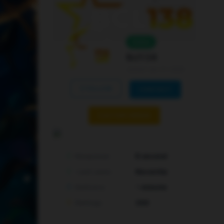
Online
Bcl138
Joined Jan 01 2026
FOLLOW
CONTACT
CUSTOM ORDER
Response
3
second
Last seen
Recently
Delivery
1
minute
Ratings
250