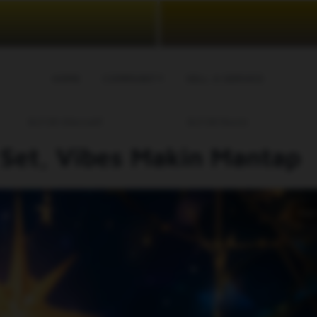
HOME
COMMUNITY
SELL A SERVICE
Bcl138 Alternatif
Bcl138 Resmi
 Set, Vibes Makin Mantap