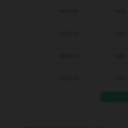
Setiap Hari
Gratis
Setiap Hari
Gratis
Setiap Hari
Gratis
Setiap Hari
Gratis
DAFTAR DI