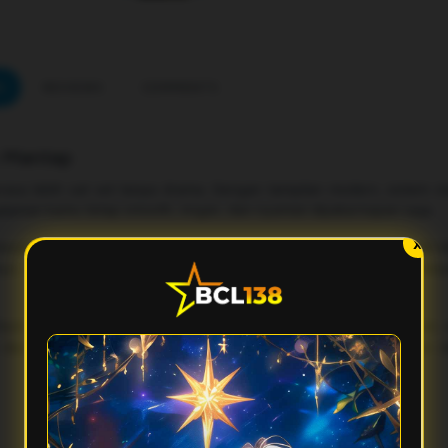
N
REVIEWS
COMMENTS
n Mantap
rasa lebih sat set tanpa drama. Dengan tampilan modern, sistem st
galaman kamu tetap smooth, ringan, dan nyaman dipakai kapan saja.
X
lewat tampilan yang clean, navigasi simpel, dan performa yang gak bi
nya, semuanya dibuat lebih praktis biar kamu bisa langsung gas tan
sh, cepat, dan stabil di berbagai perangkat. Dukungan sistem r
ra desain modernnya bikin setiap kunjungan terasa lebih nyaman 