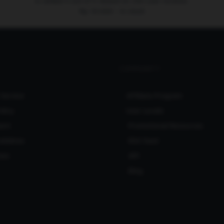
is ranked
5
out of
5
. Based on
250
user reviews.
Rp
10.000
-
In stock
COMMUNITY
Service
Affiliate Program
olicy
User Levels
ment
Promotional Resources
idelines
RSS feed
ees
API
Blog