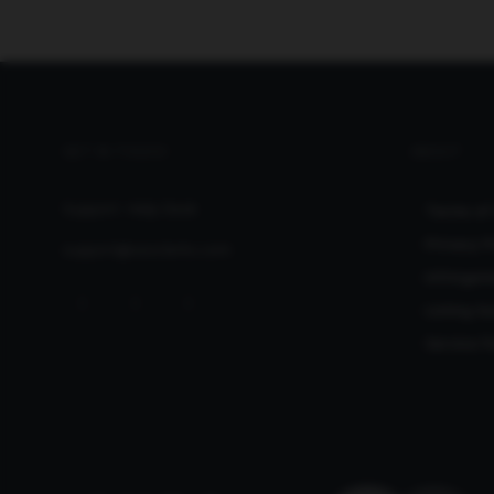
GET IN TOUCH
ABOUT
Support:
Help Desk
Terms of 
Privacy P
support@seoclerks.com
Infringe
Listing Gu
Service F