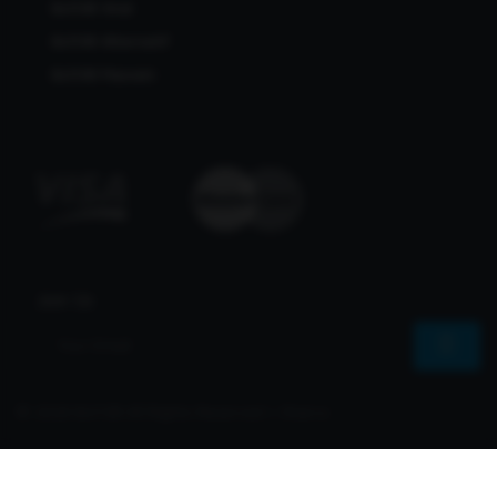
Bcl138 Viral
Bcl138 Alternatif
Bcl138 Maxwin
Join Us
© 2026 Bcl138 All Rights Reserved | Sharvs