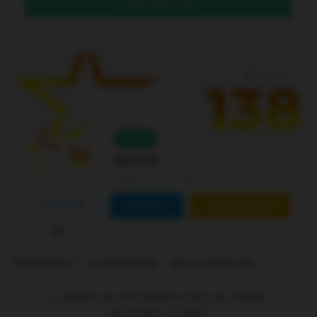
DAFTAR DI SINI
Level 4
Online
Bcl138
Joined Jan 01 2026
FOLLOW
CONTACT
CUSTOM ORDER
Marketplace
Link Building
Blog Comments
is ranked
5
out of
5
. Based on
250
user reviews.
Rp
10.000
-
In stock