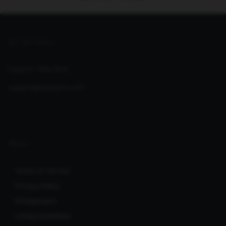
GET IN TOUCH
Support:
Help Desk
support@seoclerks.com
ABOUT
Terms of Service
Privacy Policy
Infringement
Listing Guidelines