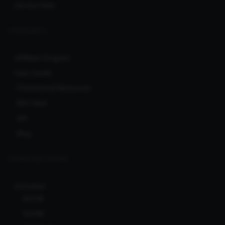
Service Fees
COMMUNITY
Affiliate Program
User Levels
Promotional Resources
RSS feed
API
Blog
CLERKS NETWORK
Ionicware
Bcl138
Bcl138