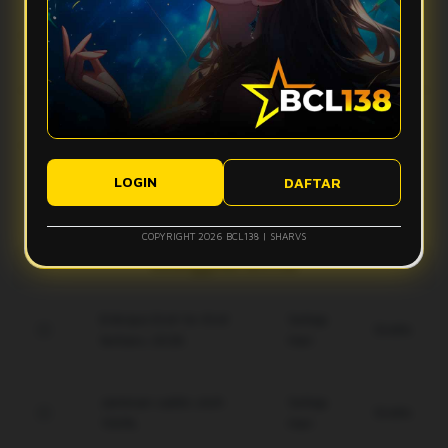
Apa yang bikin vibes Bcl138 terasa makin mantap?
stabil, dan tampilan ringan sehingga aktivitas digital terasa
lebih smooth tanpa banyak hambatan.
Bcl138 hadir dengan desain modern, navigasi simpel, dan
Apakah Bcl138 nyaman digunakan di perangkat mobile?
fitur yang mudah diakses. Kombinasi ini membuat
pengalaman pengguna terasa lebih nyaman dan gak bikin
Ya, Bcl138 dirancang agar tetap responsif saat diakses
bete.
Bagaimana performa Bcl138 saat koneksi kurang ideal?
lewat smartphone, tablet, maupun desktop, sehingga
tampilannya tetap rapi dan ringan di berbagai ukuran layar.
Sistem Bcl138 dibuat responsif untuk membantu akses tetap
Apakah tampilan Bcl138 mudah dipahami pengguna baru?
berjalan lebih optimal, meskipun kualitas koneksi pengguna
LOGIN
DAFTAR
tetap bisa memengaruhi kecepatan pengalaman digital.
Ya, tampilan Bcl138 dibuat modern, clean, dan simpel agar
pengguna baru bisa memahami alur akses dengan lebih
COPYRIGHT 2026 BCL138 | SHARVS
mudah tanpa merasa ribet.
Keunggulan Bcl138
Enkripsi End-to-End
Setiap
Gratis
terbaru 2026.
Hari
Jaminan saldo utuh
Setiap
Gratis
100%.
Hari