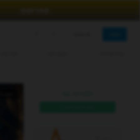
DAFTAR
SIGN IN
JOIN
Link Slot
Link Gacor
Bcl138 Viral
Rp
10.000
DAFTAR DI SINI
Level 4