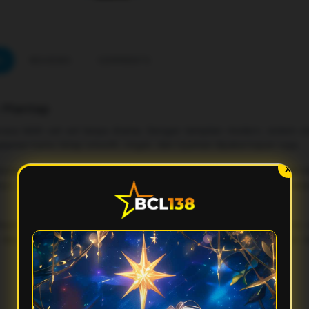
N
REVIEWS
COMMENTS
n Mantap
rasa lebih sat set tanpa drama. Dengan tampilan modern, sistem st
galaman kamu tetap smooth, ringan, dan nyaman dipakai kapan saja.
X
lewat tampilan yang clean, navigasi simpel, dan performa yang gak bi
nya, semuanya dibuat lebih praktis biar kamu bisa langsung gas tan
sh, cepat, dan stabil di berbagai perangkat. Dukungan sistem r
ra desain modernnya bikin setiap kunjungan terasa lebih nyaman 