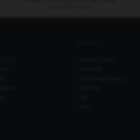
is ranked
5
out of
5
. Based on
250
user reviews.
Rp
10.000
-
In stock
COMMUNITY
Service
Affiliate Program
olicy
User Levels
ment
Promotional Resources
idelines
RSS feed
ees
API
Blog