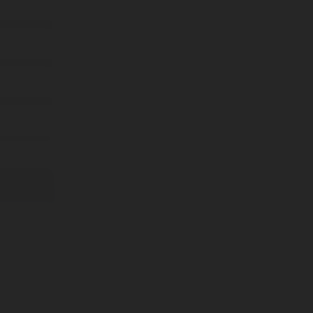
na terasa
 rapi dan
p bisa
pa merasa