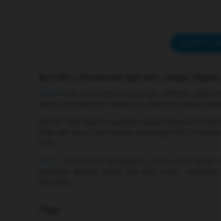
DESCRIPTIO
Bcl138 | Performa Sat Set, Vibes Maki
Bcl138
hadir buat kamu yang pengen aktivitas digital te
akses yang responsif, setiap fitur dirancang supaya pen
Nikmati vibes digital yang lebih mantap bersama Bcl138 
Mulai dari akses awal sampai menjelajahi fitur di dalam
ribet.
Bcl138
menawarkan pengalaman online yang terasa fre
membuat aktivitas digital jadi lebih ringan, sementa
digunakan.
Tags