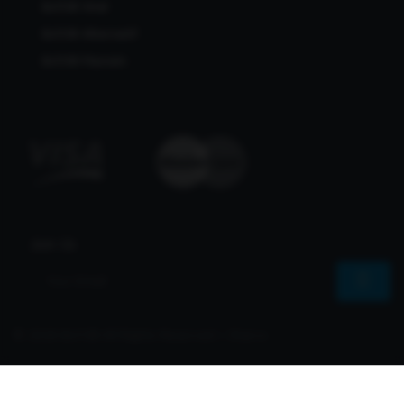
Bcl138 Viral
Bcl138 Alternatif
Bcl138 Maxwin
Join Us
© 2026 Bcl138 All Rights Reserved | Sharvs