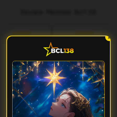
Review Member Bcl138
aka
Fery
3 menit lalu
5 menit lalu
l***
Ilh***
X
Performa Sat Set
Aksesnya Gak Ribet
cl138 terasa ringan banget
Suka sama Bcl138 karena
dipakai. Aksesnya cepat,
tampilannya clean dan gampang
tampilannya modern, dan
dipahami. Dari awal masuk sampai
rpindahan menunya smooth
buka fiturnya semua terasa praktis
tanpa bikin nunggu lama.
dan responsif.
FAQ — Pertanyaan Umum
Kenapa Bcl138 disebut punya performa sat set?
Karena Bcl138 mengutamakan akses yang cepat, sistem