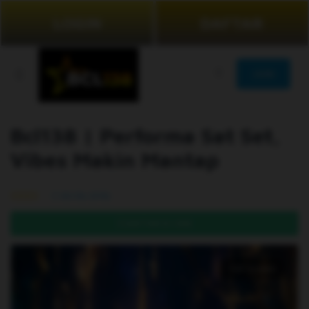
LOGIN
DAFTAR
JOIN
Bcl138 | Performa Sat Set,
Vibes Makin Mantap
99.5% (976)
DAFTAR DI SINI