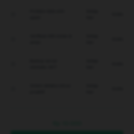
Proteksi data anti-
Setiap
Gratis
spam.
Hari
Verifikasi WD instan &
Setiap
Gratis
aman.
Hari
Backup server
Setiap
Gratis
otomatis 24/7.
Hari
Sistem deteksi intrusi
Setiap
Gratis
proaktif.
Hari
Rp
10.000