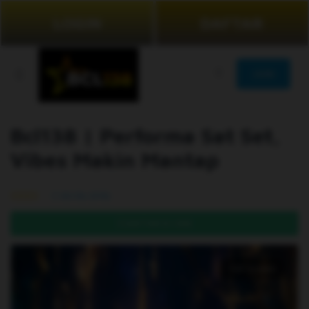
LOGIN
DAFTAR
JOIN
Bcl138 | Performa Sat Set,
Vibes Makin Mantap
99.5% (976)
DAFTAR DI SINI