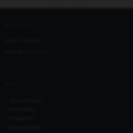
GET IN TOUCH
Support:
Help Desk
support@seoclerks.com
ABOUT
Terms of Service
Privacy Policy
Infringement
Listing Guidelines