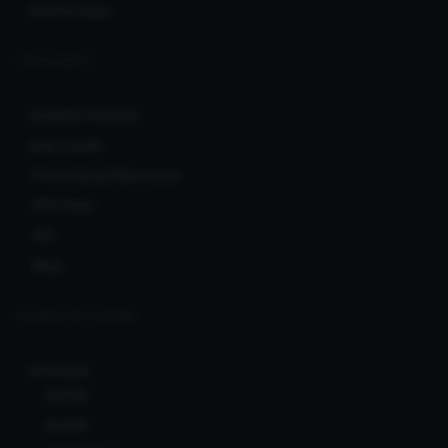
Service Fees
COMMUNITY
Affiliate Program
User Levels
Promotional Resources
RSS feed
API
Blog
CLERKS NETWORK
Ionicware
Bcl138
Bcl138