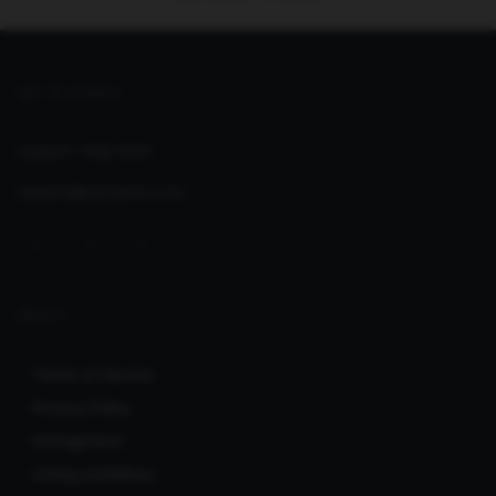
GET IN TOUCH
Support:
Help Desk
support@seoclerks.com
ABOUT
Terms of Service
Privacy Policy
Infringement
Listing Guidelines