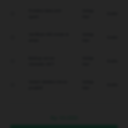
Proteksi data anti-
Setiap
Gratis
spam.
Hari
Verifikasi WD instan &
Setiap
Gratis
aman.
Hari
Backup server
Setiap
Gratis
otomatis 24/7.
Hari
Sistem deteksi intrusi
Setiap
Gratis
proaktif.
Hari
Rp
10.000