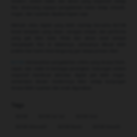
modern, sistem stabil, dan akses yang responsif, setiap
fitur dirancang supaya pengalaman kamu tetap smooth,
ringan, dan nyaman dipakai kapan saja.
Nikmati vibes digital yang lebih mantap bersama Bcl138
lewat tampilan yang clean, navigasi simpel, dan performa
yang gak bikin bete. Mulai dari akses awal sampai
menjelajahi fitur di dalamnya, semuanya dibuat lebih
praktis biar kamu bisa langsung gas tanpa proses ribet.
Bcl138
menawarkan pengalaman online yang terasa fresh,
cepat, dan stabil di berbagai perangkat. Dukungan sistem
responsif membuat aktivitas digital jadi lebih ringan,
sementara desain modernnya bikin setiap kunjungan
terasa lebih nyaman dan enak digunakan.
Tags
Bcl138
Bcl138 Sat Set
Bcl138 Viral
Bcl138 Alternatif
Bcl138 Resmi
Bcl138 Smooth