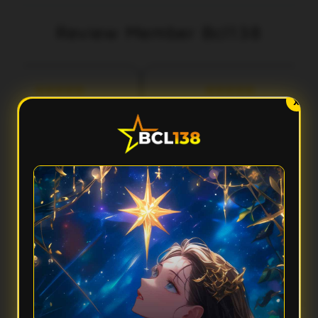
Review Member Bcl138
aka
Fery
3 menit lalu
5 menit lalu
l***
Ilh***
X
Performa Sat Set
Aksesnya Gak Ribet
cl138 terasa ringan banget
Suka sama Bcl138 karena
dipakai. Aksesnya cepat,
tampilannya clean dan gampang
tampilannya modern, dan
dipahami. Dari awal masuk sampai
rpindahan menunya smooth
buka fiturnya semua terasa praktis
tanpa bikin nunggu lama.
dan responsif.
FAQ — Pertanyaan Umum
Kenapa Bcl138 disebut punya performa sat set?
Karena Bcl138 mengutamakan akses yang cepat, sistem