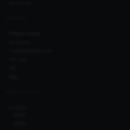
Service Fees
COMMUNITY
Affiliate Program
User Levels
Promotional Resources
RSS feed
API
Blog
CLERKS NETWORK
Ionicware
Bcl138
Bcl138