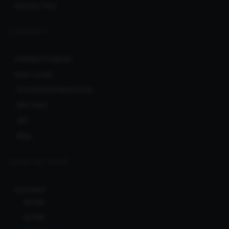
Service Fees
COMMUNITY
Affiliate Program
User Levels
Promotional Resources
RSS feed
API
Blog
CLERKS NETWORK
Ionicware
Bcl138
Bcl138