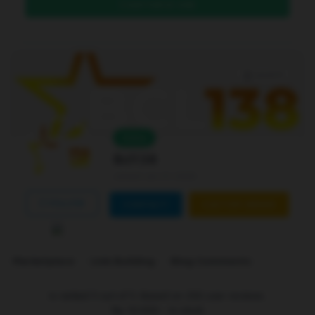
DAFTAR DI SINI
Level 4
Online
Bcl138
Joined Jan 01 2026
FOLLOW
CONTACT
CUSTOM ORDER
Marketplace
Link Building
Blog Comments
is ranked
5
out of
5
. Based on
250
user reviews.
Rp
10.000
-
In stock