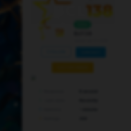
Online
Bcl138
Joined Jan 01 2026
FOLLOW
CONTACT
CUSTOM ORDER
Response
3
second
Last seen
Recently
Delivery
1
minute
Ratings
250