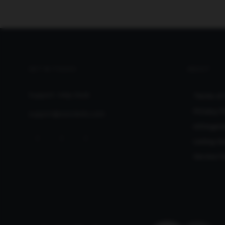
GET IN TOUCH
ABOUT
Support:
Help Desk
Terms of 
Privacy P
support@seoclerks.com
Infringe
Listing Gu
Service F