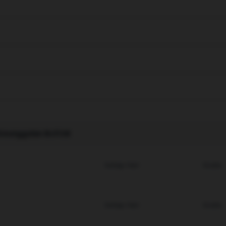
banyak hambatan.
 fitur yang mudah diakses. Kombinasi ini membuat pengalaman penggu
 nyaman dan gak bikin bete.
lewat smartphone, tablet, maupun desktop, sehingga tampilannya tetap
n di berbagai ukuran layar.
etap berjalan lebih optimal, meskipun kualitas koneksi pengguna teta
i kecepatan pengalaman digital.
gar pengguna baru bisa memahami alur akses dengan lebih mudah tan
ribet.
Keunggulan Bcl138
Setiap Hari
Gratis
Setiap Hari
Gratis