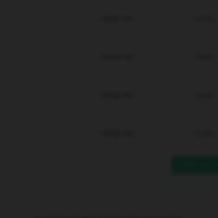
Setiap Hari
Gratis
Setiap Hari
Gratis
Setiap Hari
Gratis
Setiap Hari
Gratis
DAFTAR DI