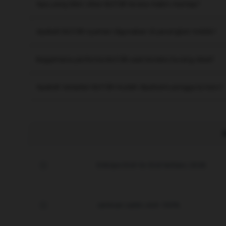
Apa yang bikin vibes Bcl138 terasa makin mantap?
Bcl138 hadir dengan desain modern, navigasi simpel, dan
Apakah Bcl138 nyaman digunakan di perangkat mobile?
lebih
Ya, Bcl138 dirancang agar tetap responsif saat diakses 
Bagaimana performa Bcl138 saat koneksi kurang ideal?
ringa
Sistem Bcl138 dibuat responsif untuk membantu akses t
Apakah tampilan Bcl138 mudah dipahami pengguna baru?
memengaruh
Ya, tampilan Bcl138 dibuat modern, clean, dan simpel a
Enkripsi End-to-End terbaru 2026.
Jaminan saldo utuh 100%.