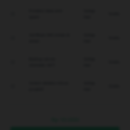
Proteksi data anti-
Setiap
Gratis
spam.
Hari
Verifikasi WD instan &
Setiap
Gratis
aman.
Hari
Backup server
Setiap
Gratis
otomatis 24/7.
Hari
Sistem deteksi intrusi
Setiap
Gratis
proaktif.
Hari
Rp
10.000