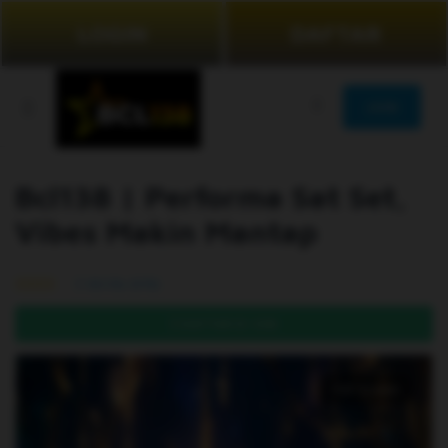
LOGIN
DAFTAR
JOIN
Bcl138 | Performa Sat Set,
Vibes Makin Mantap
99.5% (976)
DAFTAR DI SINI