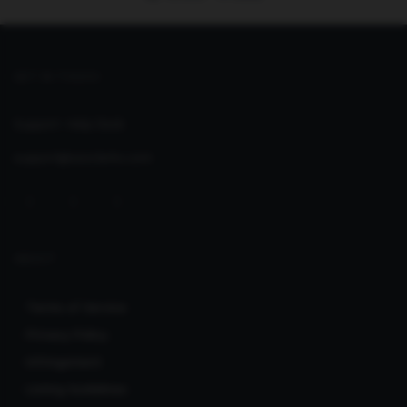
GET IN TOUCH
Support:
Help Desk
support@seoclerks.com
ABOUT
Terms of Service
Privacy Policy
Infringement
Listing Guidelines