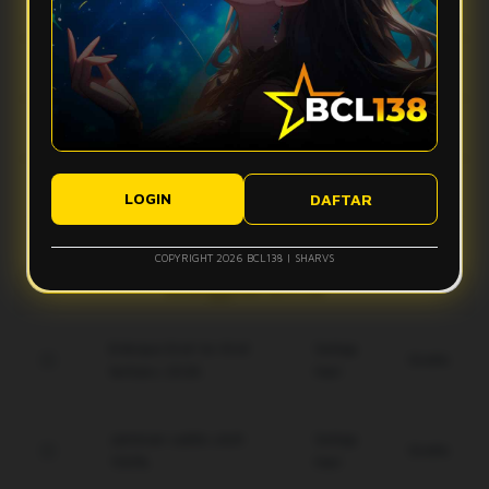
Apa yang bikin vibes Bcl138 terasa makin mantap?
stabil, dan tampilan ringan sehingga aktivitas digital terasa
lebih smooth tanpa banyak hambatan.
Bcl138 hadir dengan desain modern, navigasi simpel, dan
Apakah Bcl138 nyaman digunakan di perangkat mobile?
fitur yang mudah diakses. Kombinasi ini membuat
pengalaman pengguna terasa lebih nyaman dan gak bikin
Ya, Bcl138 dirancang agar tetap responsif saat diakses
bete.
Bagaimana performa Bcl138 saat koneksi kurang ideal?
lewat smartphone, tablet, maupun desktop, sehingga
tampilannya tetap rapi dan ringan di berbagai ukuran layar.
Sistem Bcl138 dibuat responsif untuk membantu akses tetap
Apakah tampilan Bcl138 mudah dipahami pengguna baru?
berjalan lebih optimal, meskipun kualitas koneksi pengguna
LOGIN
DAFTAR
tetap bisa memengaruhi kecepatan pengalaman digital.
Ya, tampilan Bcl138 dibuat modern, clean, dan simpel agar
pengguna baru bisa memahami alur akses dengan lebih
COPYRIGHT 2026 BCL138 | SHARVS
mudah tanpa merasa ribet.
Keunggulan Bcl138
Enkripsi End-to-End
Setiap
Gratis
terbaru 2026.
Hari
Jaminan saldo utuh
Setiap
Gratis
100%.
Hari