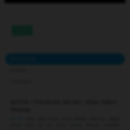
233
DESCRIPTION
REVIEWS
COMMENTS
Bcl138 | Performa Sat Set, Vibes Makin
Mantap
Bcl138
hadir buat kamu yang pengen aktivitas digital
terasa lebih sat set tanpa drama. Dengan tampilan